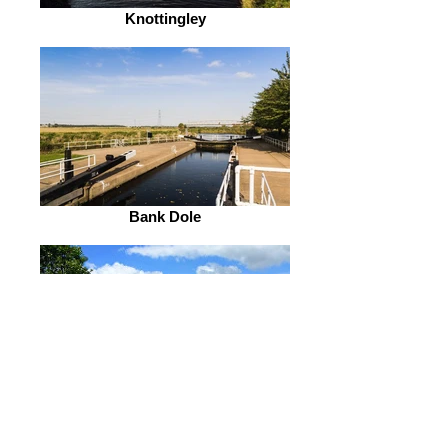
Knottingley
Bank Dole
Selby