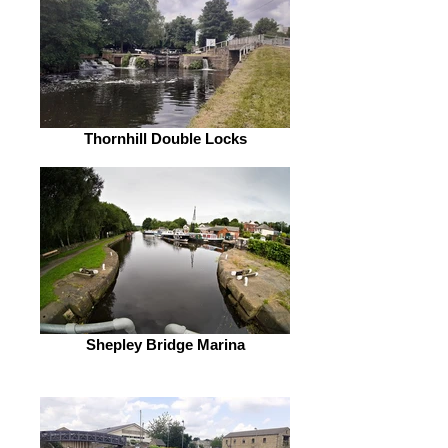
Thornhill Double Locks
Shepley Bridge Marina