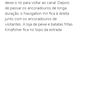
deixe o rio para voltar ao canal. Depois
de passar os ancoradouros de longa
duração, o Navigation Inn fica à direita
junto com os ancoradouros de
visitantes. A loja de peixe e batatas fritas
Kingfisher fica no topo da estrada
Broadcut, se você gosta de algo para
comer. Uma rota fácil e agradável
viajando no rio e no canal através de
uma agradável mistura de paisagens.
Broadcut