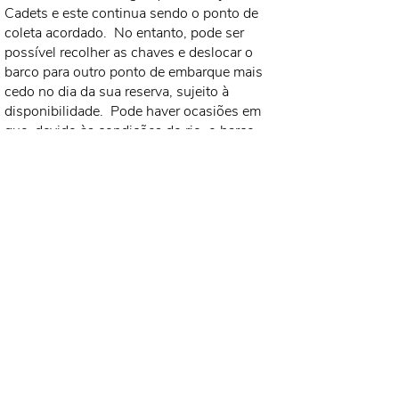
Cadets e este continua sendo o ponto de
coleta acordado.
No entanto, pode ser
possível recolher as chaves e deslocar o
barco para outro ponto de embarque mais
cedo no dia da sua reserva, sujeito à
disponibilidade.
Pode haver ocasiões em
que, devido às condições do rio, o barco
esteja atracado em um local diferente e,
nessas circunstâncias, confirmaremos os
detalhes o mais rápido possível.
E se……..?
Os detalhes de contato de emergência serão
fornecidos juntamente com as informações
de coleta das chaves e uma cópia também é
mantida a bordo.
Discriminação:
Se houver uma falha